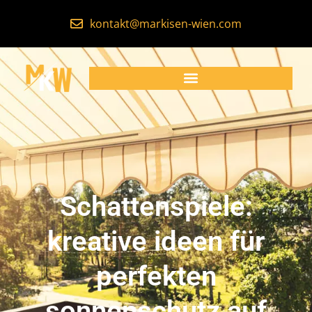
kontakt@markisen-wien.com
Schattenspiele:
kreative ideen für
perfekten
sonnenschutz auf