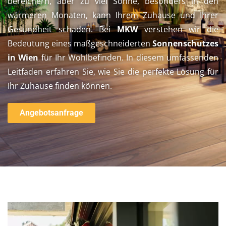
bereichern, aber zu viel Sonne, besonders in den
wärmeren Monaten, kann Ihrem Zuhause und Ihrer
Gesundheit schaden. Bei
MKW
verstehen wir die
Bedeutung eines maßgeschneiderten
Sonnenschutzes
in Wien
für Ihr Wohlbefinden. In diesem umfassenden
Leitfaden erfahren Sie, wie Sie die perfekte Lösung für
Ihr Zuhause finden können.
Angebotsanfrage