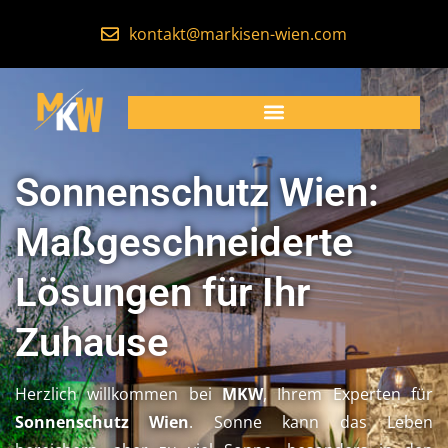
kontakt@markisen-wien.com
Sonnenschutz Wien:
Maßgeschneiderte
Lösungen für Ihr
Zuhause
Herzlich willkommen bei
MKW
, Ihrem Experten für
Sonnenschutz Wien
. Sonne kann das Leben